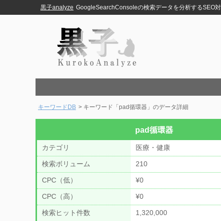
黒子analyze
GoogleSearchConsoleの検索データを分析するSE
キーワードDB
> キーワード「pad循環器」のデータ詳細
pad循環器
カテゴリ
医療・健康
検索ボリューム
210
CPC（低）
¥0
CPC（高）
¥0
検索ヒット件数
1,320,000