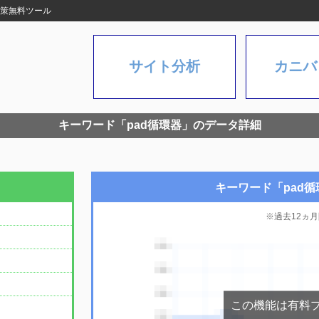
O対策無料ツール
サイト分析
カニバ
キーワード「pad循環器」のデータ詳細
キーワード「pad
※過去12ヵ
この機能は有料