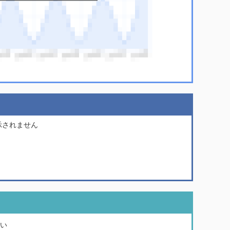
示されません
い